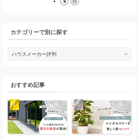
カテゴリーで別に探す
カ
テ
ゴ
リ
ー
おすすめ記事
で
別
に
探
す