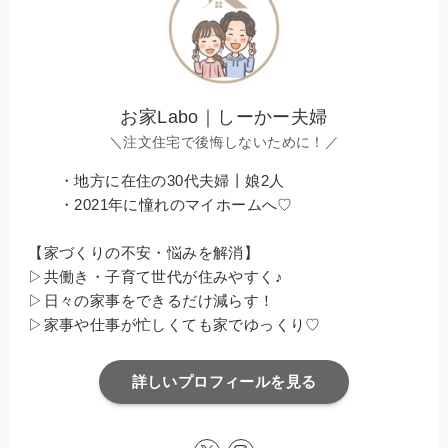
お家Labo｜しーかー夫婦
＼注文住宅で後悔しないために！／
・地方に在住の30代夫婦丨娘2人
・2021年に憧れのマイホームへ♡
【家づくりの不安・悩みを解消】
▷共働き・子育て世代が住みやすく♪
▷日々の家事をできるだけ減らす！
▷家事や仕事が忙しくても家でゆっくり♡
詳しいプロフィールを見る