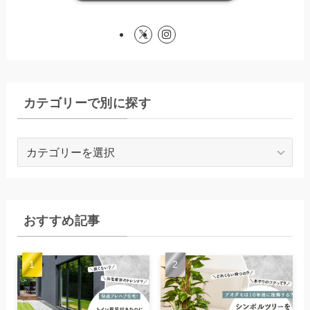
カテゴリーで別に探す
カ
テ
ゴ
リ
ー
おすすめ記事
で
別
に
探
す