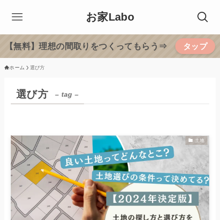
お家Labo
【無料】理想の間取りをつくってもらう⇒
タップ
ホーム
選び方
選び方
– tag –
土地