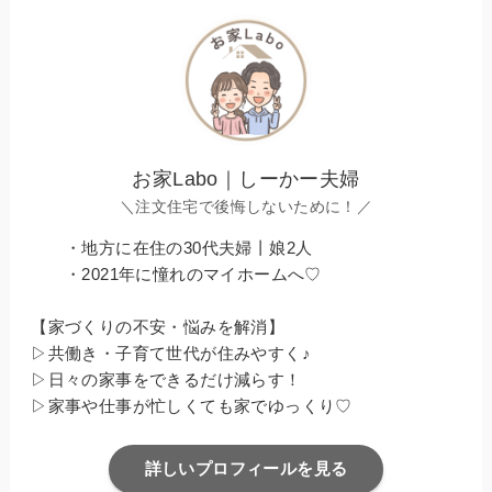
お家Labo｜しーかー夫婦
＼注文住宅で後悔しないために！／
・地方に在住の30代夫婦丨娘2人
・2021年に憧れのマイホームへ♡
【家づくりの不安・悩みを解消】
▷共働き・子育て世代が住みやすく♪
▷日々の家事をできるだけ減らす！
▷家事や仕事が忙しくても家でゆっくり♡
詳しいプロフィールを見る