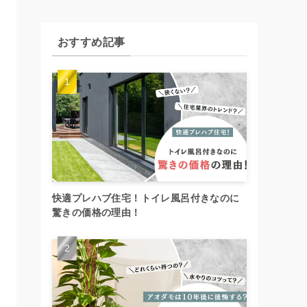
リ
ー
で
おすすめ記事
別
に
探
す
快適プレハブ住宅！トイレ風呂付きなのに
驚きの価格の理由！