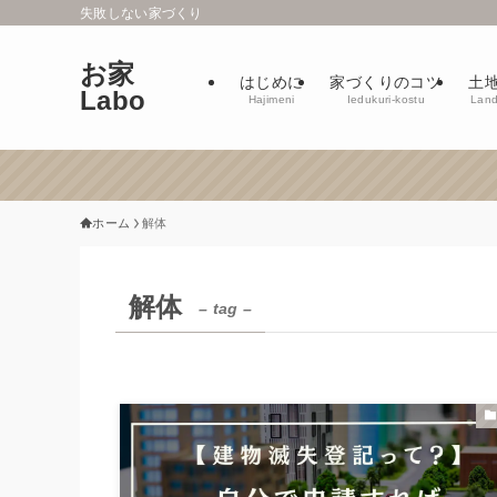
失敗しない家づくり
お家
はじめに
家づくりのコツ
土
Labo
Hajimeni
Iedukuri-kostu
Lan
ホーム
解体
解体
– tag –