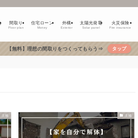
地
間取り
住宅ローン
外構
太陽光発電
火災保険
d
Floor plan
Money
Exterior
Solar panel
Fire insurance
タップ
【無料】理想の間取りをつくってもらう⇒
土地
土地