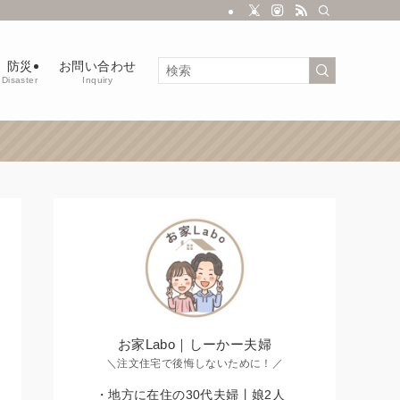
防災
お問い合わせ
Disaster
Inquiry
お家Labo｜しーかー夫婦
＼注文住宅で後悔しないために！／
・地方に在住の30代夫婦丨娘2人